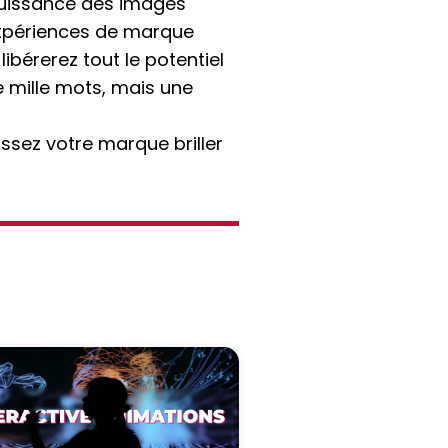
a puissance des images
 expériences de marque
bérerez tout le potentiel
 mille mots, mais une
issez votre marque briller