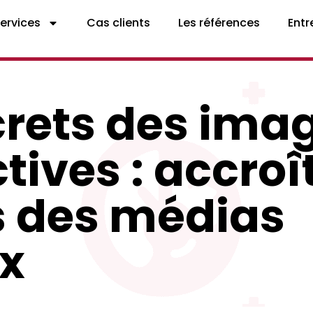
services
Cas clients
Les références
Entr
crets des ima
tives : accroît
 des médias
x