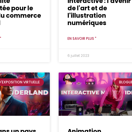
lité
interactive : l'avenir
ée pour le
de l'art et de
du commerce
l'illustration
l
numériques
"
EN SAVOIR PLUS "
6 juillet 2023
D'EXPOSITION VIRTUELLE
BLOGU
ans un pays
Animation