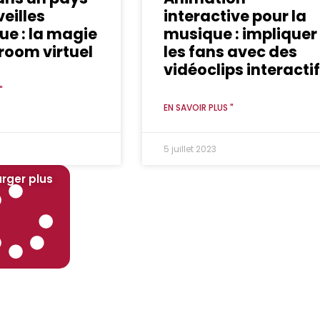
eilles
interactive pour la
e : la magie
musique : impliquer
oom virtuel
les fans avec des
vidéoclips interacti
"
EN SAVOIR PLUS "
5 juillet 2023
rger plus