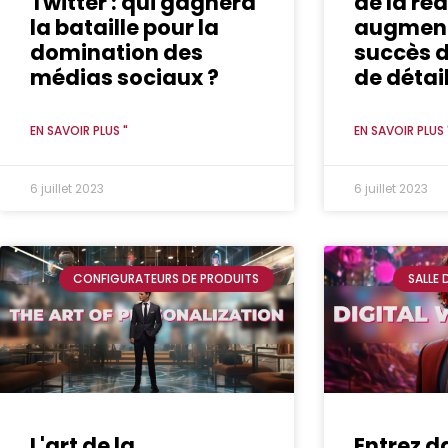
Twitter : qui gagnera
de la réa
la bataille pour la
augment
domination des
succès 
médias sociaux ?
de détai
EN SAVOIR PLUS "
EN SAVOIR PLUS 
6 juillet 2023
6 juillet 2023
CONFIGURATEURS DE PRODUITS
SALLE 
L'art de la
Entrez d