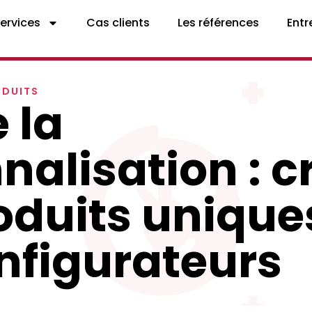
services
Cas clients
Les références
Entr
ODUITS
e la
nalisation : c
oduits unique
nfigurateurs