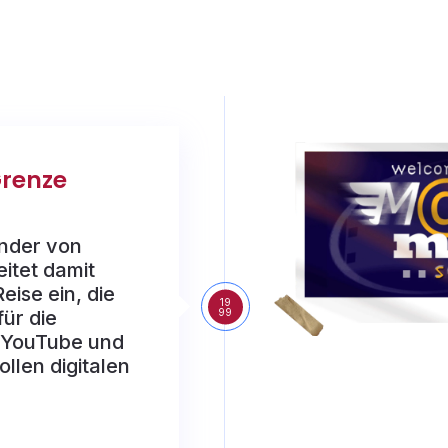
Grenze
ünder von
itet damit
eise ein, die
19
99
ür die
 YouTube und
llen digitalen