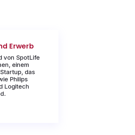
nd Erwerb
d von SpotLife
men, einem
 Startup, das
ie Philips
d Logitech
rd.