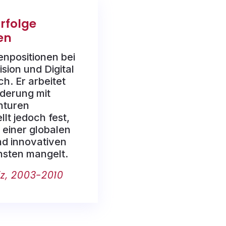
Erfolge
en
tzenpositionen bei
sion und Digital
ch. Er arbeitet
derung mit
nturen
lt jedoch fest,
 einer globalen
nd innovativen
nsten mangelt.
z, 2003-2010