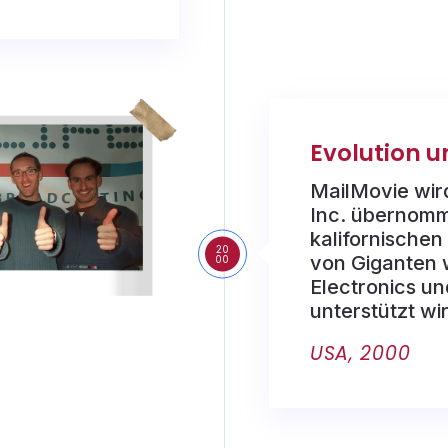
Evolution u
MailMovie wir
Inc. übernom
kalifornischen
20
von Giganten w
00
Electronics un
unterstützt wi
USA, 2000