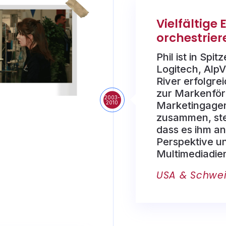
Vielfältige 
orchestrier
Phil ist in Spi
Logitech, AlpVi
River erfolgrei
zur Markenför
2003-
2010
Marketingage
zusammen, stel
dass es ihm an
Perspektive u
Multimediadie
USA & Schwei