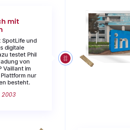
ch mit
n
t SpotLife und
s digitale
azu testet Phil
20
03
nladung von
 Vaillant im
 Plattform nur
en besteht.
 2003