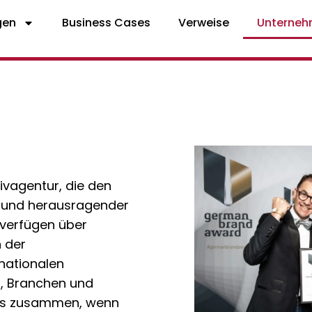
gen
Business Cases
Verweise
Unterne
tivagentur, die den
e und herausragender
 verfügen über
 der
nationalen
, Branchen und
 uns zusammen, wenn