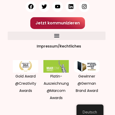
Jetzt kommunizieren
Impressum/Rechtliches
Gold Award
Platin-
Gewinner
@Creativity
Auszeichnung
@German
Awards
@Marcom
Brand Award
Awards
Deutsch