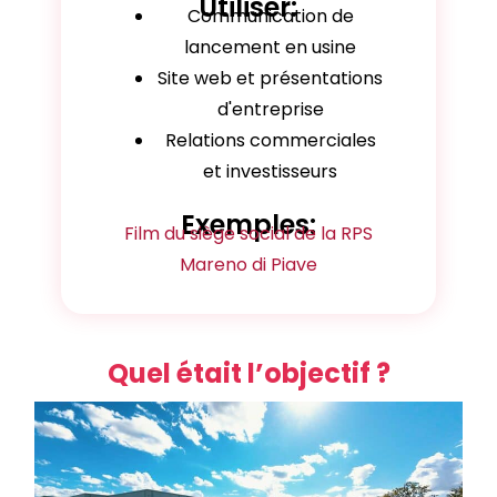
Utiliser:
Communication de
lancement en usine
Site web et présentations
d'entreprise
Relations commerciales
et investisseurs
Exemples:
Film du siège social de la RPS
Mareno di Piave
Quel était l’objectif ?