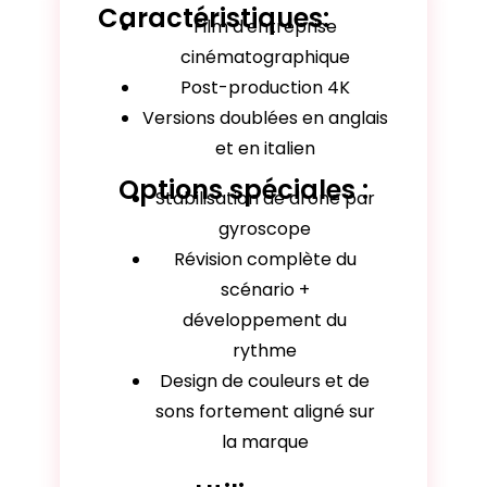
Caractéristiques:
Film d'entreprise
cinématographique
Post-production 4K
Versions doublées en anglais
et en italien
Options spéciales :
Stabilisation de drone par
gyroscope
Révision complète du
scénario +
développement du
rythme
Design de couleurs et de
sons fortement aligné sur
la marque